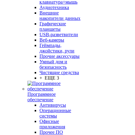
клавиатура+мышь
Аудиотехника
Внешние
накопители данных
Графические
планшеты
USB-разветвители
Веб-камеры
Геймпады,
джойстики, рули
Прочие аксессуары
Умный дом и
безопасность
Чистящие средства
+ ЕЩЕ 3
Программное
обеспечение
Антивирусы
Операционные
системы
Офисные
приложения
Прочее ПО