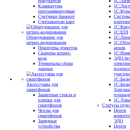
покупателя
1С:Лиз
Клавиатуры
1С:Дост
программируемые
1С:Курь
Счетчики банкнот
Систем
Считыватели карт
платеж
1С:Кре
1С:EDI
Оборудование для
1С:Лин
штрих-кодирования
1С:Обл
Принтеры этикеток
архив
Сканеры штрих-
1С:Ном
кода
ЭДО бе
Терминалы сбора
электро
данных
подписи
участни
1С:Бизн
Аксессуары для
1С:Бизн
смартфонов
Торгова
Защитные стекла и
площад
пленки для
1С-Тов
смартфонов
Статусы отде
Чехлы для
Центр
смартфонов
компете
Зарядные
ЭДО
устройства
Центр