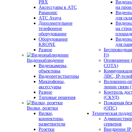
PBX
Видеон
Аксессуары к АТС
на прои
Panasonic
Видеон
АТС Avaya
для скл
Дополнительное
Видеон
телефонное
на стро
оборудование
площад
Оборудование
Видеон
KRONE
для пар
Разное
Беспроводная 
Fi)
Видеонаблюдение
Оповещение 
Видеокамеры,
СОТА)
объективы
Коммуникаци
Видеорегистраторы
ЛВС, IP-теле
Микрофоны,
Волоконно-оп
аксессуары
линии связи 
Разное
Контроль дос
Типовые решения
(СКУД)
Пожарная без
Вилки, розетки
(ОПС)
Вилки,
Техническая подде
коннекторы,
Администрир
разветвители
серверов
Розетки
Внедрение IP