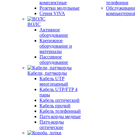
комплектные
телефонии
Розетки модульные
Обслуживани
Серия VIVA
компьютерно
ВОЛС
Активное
оборудование
Крепежное
оборудование и
материалы
Пассивное
оборудование
Кабели, патчкорды
Кабель UTP
многопарный
Кабель UTP/FTP 4
пары
Кабель оптический
Кабель прочий
Кабель телефонный
Патч-корды медные
Патч-корды
оптические