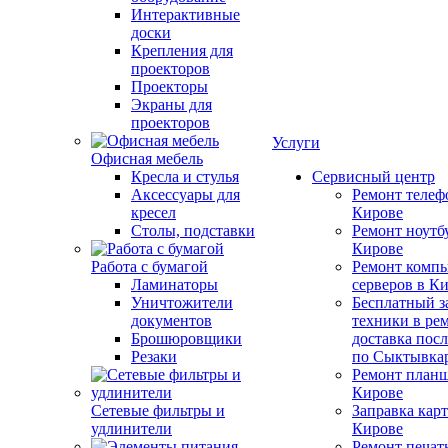
Интерактивные
доски
Крепления для
проекторов
Проекторы
Экраны для
проекторов
Услуги
Офисная мебель
Кресла и стулья
Сервисный центр
Аксессуары для
Ремонт телеф
кресел
Кирове
Столы, подставки
Ремонт ноутб
Кирове
Работа с бумагой
Ремонт компь
Ламинаторы
серверов в К
Уничтожители
Бесплатный з
документов
техники в ре
Брошюровщики
доставка пос
Резаки
по Сыктывка
Ремонт планш
Кирове
Сетевые фильтры и
Заправка кар
удлинители
Кирове
Ремонт печат