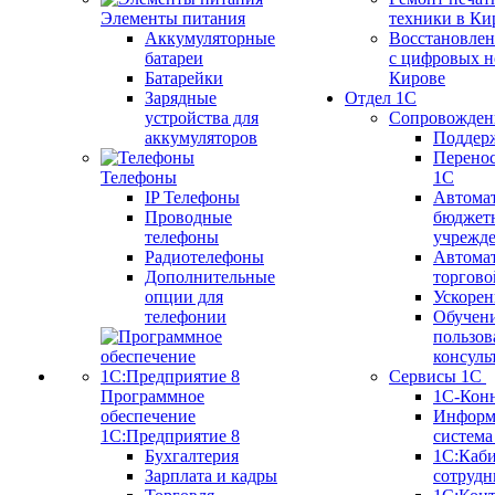
Элементы питания
техники в Ки
Аккумуляторные
Восстановлен
батареи
с цифровых н
Батарейки
Кирове
Зарядные
Отдел 1С
устройства для
Сопровожден
аккумуляторов
Поддер
Перенос
Телефоны
1С
IP Телефоны
Автома
Проводные
бюджет
телефоны
учрежд
Радиотелефоны
Автома
Дополнительные
торгово
опции для
Ускорен
телефонии
Обучен
пользов
консуль
Сервисы 1С
Программное
1С-Кон
обеспечение
Информ
1С:Предприятие 8
систем
Бухгалтерия
1С:Каб
Зарплата и кадры
сотрудн