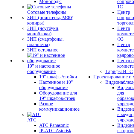
Моноподы
сопров
1С
Сотовые телефоны
Центр
ЗИП (принтеры, МФУ,
сопров
копиры)
торговл
ЗИП (ноутбуки,
Центр
моноблоки)
компете
ЗИП (смартфоны,
ФЗ
планшеты)
Центр
ЗИП остальное
компете
кадров
Центр с
19" и настенное
компет
оборудование
Тарифы ИТС
19" шкафы/стойки
Проектирование и 
Настенное и 10"
Видеонаблюд
оборудование
Видеон
Оборудование для
для
19" шкафов/стоек
образов
Разное
учрежд
коммуникационное
Видеон
в меди
ATC
учрежд
ATC Panasonic
Видеон
IP-АТС Asterisk
в торго