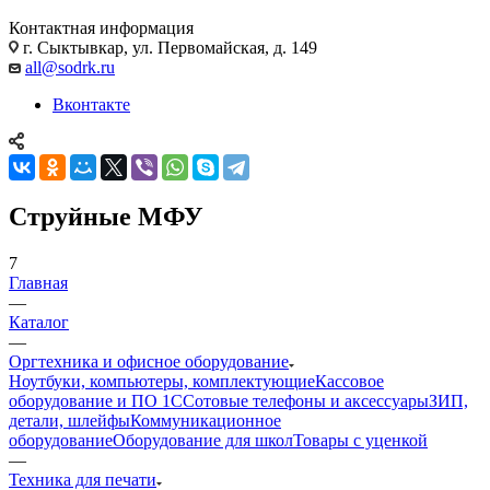
Контактная информация
г. Сыктывкар, ул. Первомайская, д. 149
all@sodrk.ru
Вконтакте
Струйные МФУ
7
Главная
—
Каталог
—
Оргтехника и офисное оборудование
Ноутбуки, компьютеры, комплектующие
Кассовое
оборудование и ПО 1С
Сотовые телефоны и аксессуары
ЗИП,
детали, шлейфы
Коммуникационное
оборудование
Оборудование для школ
Товары с уценкой
—
Техника для печати