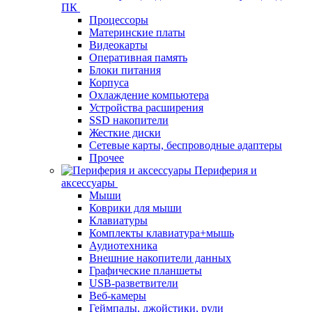
ПК
Процессоры
Материнские платы
Видеокарты
Оперативная память
Блоки питания
Корпуса
Охлаждение компьютера
Устройства расширения
SSD накопители
Жесткие диски
Сетевые карты, беспроводные адаптеры
Прочее
Периферия и
аксессуары
Мыши
Коврики для мыши
Клавиатуры
Комплекты клавиатура+мышь
Аудиотехника
Внешние накопители данных
Графические планшеты
USB-разветвители
Веб-камеры
Геймпады, джойстики, рули