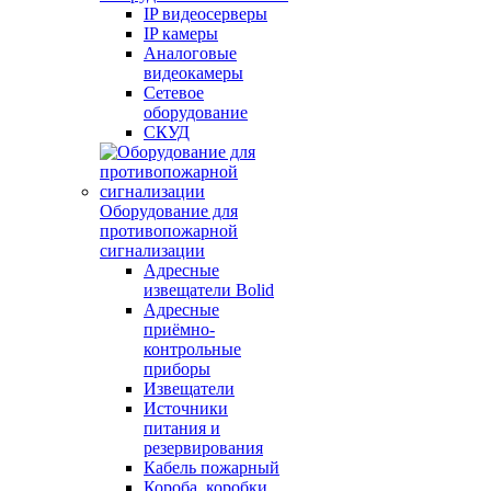
IP видеосерверы
IP камеры
Аналоговые
видеокамеры
Сетевое
оборудование
СКУД
Оборудование для
противопожарной
сигнализации
Адресные
извещатели Bolid
Адресные
приёмно-
контрольные
приборы
Извещатели
Источники
питания и
резервирования
Кабель пожарный
Короба, коробки