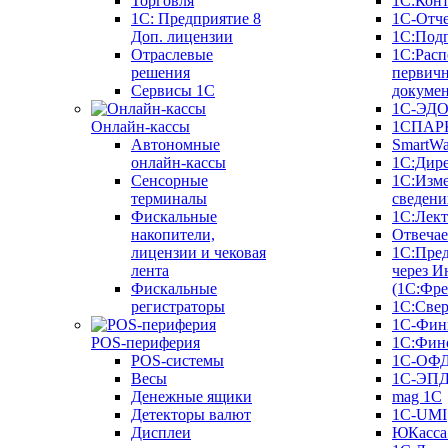
Торговля
1С:Конт
1C: Предприятие 8
1С-Отче
Доп. лицензии
1С:Под
Отраслевые
1С:Расп
решения
первич
Сервисы 1С
докуме
1С-ЭД
Онлайн-кассы
1СПАРК
Автономные
SmartW
онлайн-кассы
1С:Дир
Сенсорные
1С:Изм
терминалы
сведени
Фискальные
1С:Лек
накопители,
Отвечае
лицензии и чековая
1С:Пре
лента
через И
Фискальные
(1С:Фр
регистраторы
1С:Свер
1С-Фин
POS-периферия
1С:Фин
POS-системы
1С-ОФ
Весы
1С-ЭП
Денежные ящики
mag 1C
Детекторы валют
1C-UMI
Дисплеи
ЮКасса