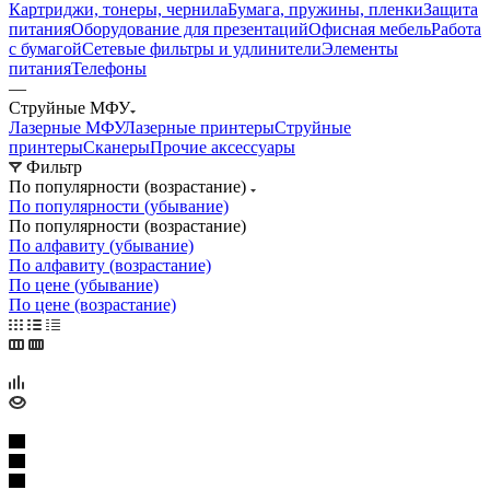
Картриджи, тонеры, чернила
Бумага, пружины, пленки
Защита
питания
Оборудование для презентаций
Офисная мебель
Работа
с бумагой
Сетевые фильтры и удлинители
Элементы
питания
Телефоны
—
Струйные МФУ
Лазерные МФУ
Лазерные принтеры
Струйные
принтеры
Сканеры
Прочие аксессуары
Фильтр
По популярности (возрастание)
По популярности (убывание)
По популярности (возрастание)
По алфавиту (убывание)
По алфавиту (возрастание)
По цене (убывание)
По цене (возрастание)