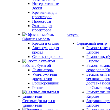
Интерактивные
доски
Крепления для
проекторов
Проекторы
Экраны для
проекторов
Услуги
Офисная мебель
Кресла и стулья
Сервисный центр
Аксессуары для
Ремонт телеф
кресел
Кирове
Столы, подставки
Ремонт ноутб
Кирове
Работа с бумагой
Ремонт компь
Ламинаторы
серверов в К
Уничтожители
Бесплатный з
документов
техники в ре
Брошюровщики
доставка пос
Резаки
по Сыктывка
Ремонт планш
Кирове
Сетевые фильтры и
Заправка кар
удлинители
Кирове
Ремонт печат