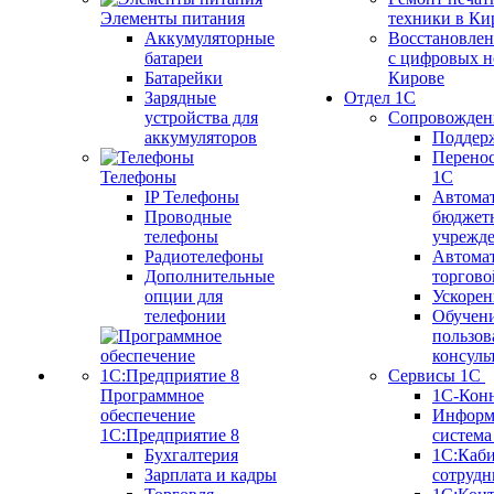
Элементы питания
техники в Ки
Аккумуляторные
Восстановлен
батареи
с цифровых н
Батарейки
Кирове
Зарядные
Отдел 1С
устройства для
Сопровожден
аккумуляторов
Поддер
Перенос
Телефоны
1С
IP Телефоны
Автома
Проводные
бюджет
телефоны
учрежд
Радиотелефоны
Автома
Дополнительные
торгово
опции для
Ускорен
телефонии
Обучен
пользов
консуль
Сервисы 1С
Программное
1С-Кон
обеспечение
Информ
1С:Предприятие 8
систем
Бухгалтерия
1С:Каб
Зарплата и кадры
сотрудн