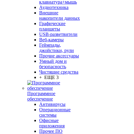
клавиатура+мышь
Аудиотехника
Внешние
накопители данных
Графические
планшеты
USB-разветвители
Веб-камеры
Геймпады,
джойстики, рули
Прочие аксессуары
Умный дом и
безопасность
Чистящие средства
+ ЕЩЕ 3
Программное
обеспечение
Антивирусы
Операционные
системы
Офисные
приложения
Прочее ПО