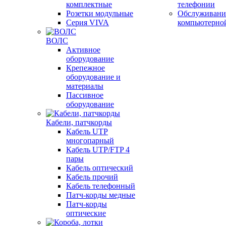
комплектные
телефонии
Розетки модульные
Обслуживани
Серия VIVA
компьютерно
ВОЛС
Активное
оборудование
Крепежное
оборудование и
материалы
Пассивное
оборудование
Кабели, патчкорды
Кабель UTP
многопарный
Кабель UTP/FTP 4
пары
Кабель оптический
Кабель прочий
Кабель телефонный
Патч-корды медные
Патч-корды
оптические