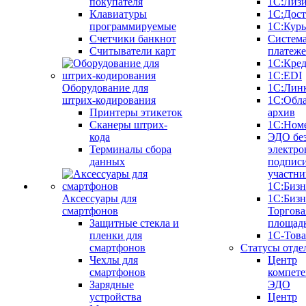
покупателя
1С:Лиз
Клавиатуры
1С:Дост
программируемые
1С:Курь
Счетчики банкнот
Систем
Считыватели карт
платеж
1С:Кре
1С:EDI
Оборудование для
1С:Лин
штрих-кодирования
1С:Обл
Принтеры этикеток
архив
Сканеры штрих-
1С:Ном
кода
ЭДО бе
Терминалы сбора
электро
данных
подписи
участни
1С:Бизн
Аксессуары для
1С:Бизн
смартфонов
Торгова
Защитные стекла и
площад
пленки для
1С-Тов
смартфонов
Статусы отде
Чехлы для
Центр
смартфонов
компете
Зарядные
ЭДО
устройства
Центр