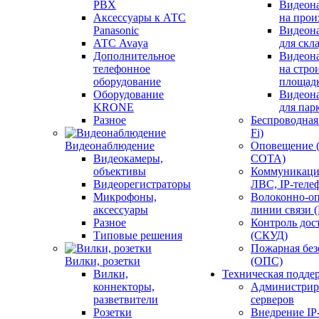
PBX
Видеон
Аксессуары к АТС
на прои
Panasonic
Видеон
АТС Avaya
для скл
Дополнительное
Видеон
телефонное
на стро
оборудование
площад
Оборудование
Видеон
KRONE
для пар
Разное
Беспроводная 
Fi)
Видеонаблюдение
Оповещение 
Видеокамеры,
СОТА)
объективы
Коммуникаци
Видеорегистраторы
ЛВС, IP-теле
Микрофоны,
Волоконно-оп
аксессуары
линии связи 
Разное
Контроль дос
Типовые решения
(СКУД)
Пожарная без
Вилки, розетки
(ОПС)
Вилки,
Техническая подде
коннекторы,
Администрир
разветвители
серверов
Розетки
Внедрение IP