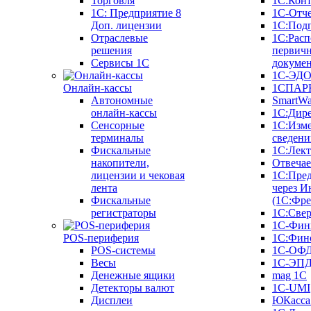
Торговля
1С:Конт
1C: Предприятие 8
1С-Отче
Доп. лицензии
1С:Под
Отраслевые
1С:Расп
решения
первич
Сервисы 1С
докуме
1С-ЭД
Онлайн-кассы
1СПАРК
Автономные
SmartW
онлайн-кассы
1С:Дир
Сенсорные
1С:Изм
терминалы
сведени
Фискальные
1С:Лек
накопители,
Отвечае
лицензии и чековая
1С:Пре
лента
через И
Фискальные
(1С:Фр
регистраторы
1С:Свер
1С-Фин
POS-периферия
1С:Фин
POS-системы
1С-ОФ
Весы
1С-ЭП
Денежные ящики
mag 1C
Детекторы валют
1C-UMI
Дисплеи
ЮКасса