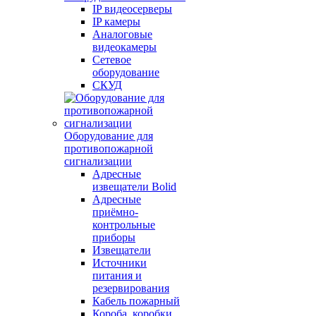
IP видеосерверы
IP камеры
Аналоговые
видеокамеры
Сетевое
оборудование
СКУД
Оборудование для
противопожарной
сигнализации
Адресные
извещатели Bolid
Адресные
приёмно-
контрольные
приборы
Извещатели
Источники
питания и
резервирования
Кабель пожарный
Короба, коробки